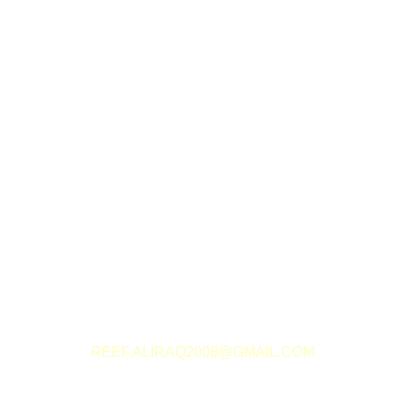
تواصل معنا
العنوان البريدي
جمهورية العراق - بغداد - الكرادة - تقاطع المسبح
REEF.ALIRAQ2008@GMAIL.COM